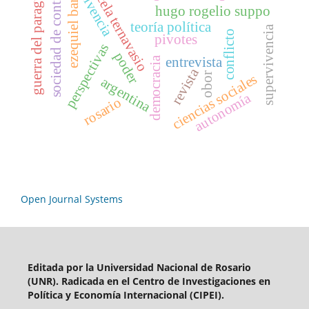
marcela ternavasio
ezequiel barolin
guerra del paraguay
sociedad de control
vivencia
hugo rogelio suppo
teoría política
supervivencia
conflicto
pivotes
perspectivas
poder
entrevista
democracia
revista
obor
ciencias sociales
argentina
autonomía
rosario
Open Journal Systems
Editada por
la Universidad Nacional de Rosario
(UNR). Radicada en el
Centro de Investigaciones en
Política y Economía Internacional (CIPEI).