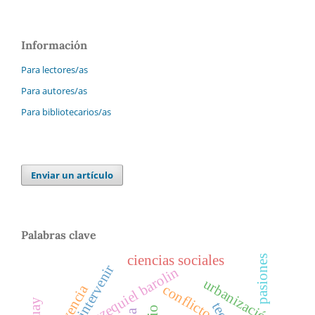
Información
Para lectores/as
Para autores/as
Para bibliotecarios/as
Enviar un artículo
Palabras clave
ciencias sociales
pasiones
ezequiel barolin
urbanización
conflicto
vivencia