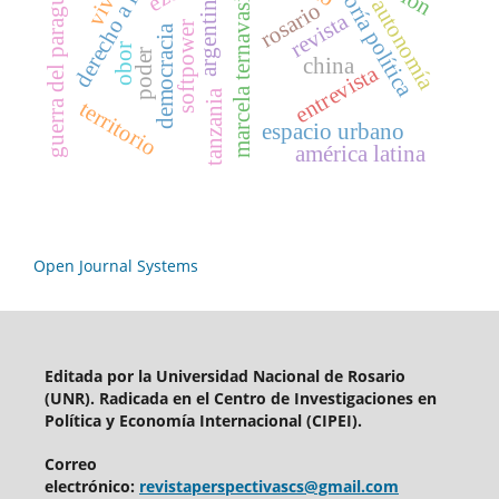
derecho a intervenir
guerra del paraguay
teoría política
marcela ternavasio
argentina
autonomía
rosario
revista
softpower
democracia
obor
poder
china
entrevista
tanzania
territorio
espacio urbano
américa latina
Open Journal Systems
Editada por
la Universidad Nacional de Rosario
(UNR). Radicada en el
Centro de Investigaciones en
Política y Economía Internacional (CIPEI).
Correo
electrónico:
revistaperspectivascs@gmail.com